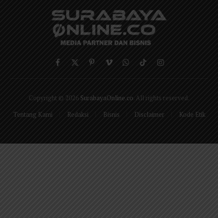
Facebook
X
Pinterest
Vimeo
WhatsApp
TikTok
Instagram
(Twitter)
Copyright © 2026
SurabayaOnline.co
. All rights reserved.
Tentang Kami
Redaksi
Bisnis
Disclaimer
Kode Etik