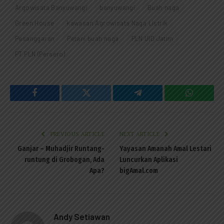
Argowisata Banyuwangi
banyuwangi
Buah naga
Green House
kawasan Agrowisata Naga Listrik
Pesanggaran
Petani buah naga
PLN UID Jatim
PT PLN (Persero)
Facebook
Twitter
Telegram
WhatsAp
PREVIOUS ARTICLE
NEXT ARTICLE
Ganjar – Muhadjir Runtang-
Yayasan Amanah Amal Lestari
runtung di Grobogan, Ada
Luncurkan Aplikasi
Apa?
bigAmal.com
Andy Setiawan