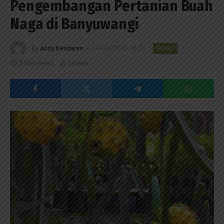
Pengembangan Pertanian Buah
Naga di Banyuwangi
By
Andy Setiawan
24/05/2023 - 12:39
EKBIS
3 Mins Read
1
Views