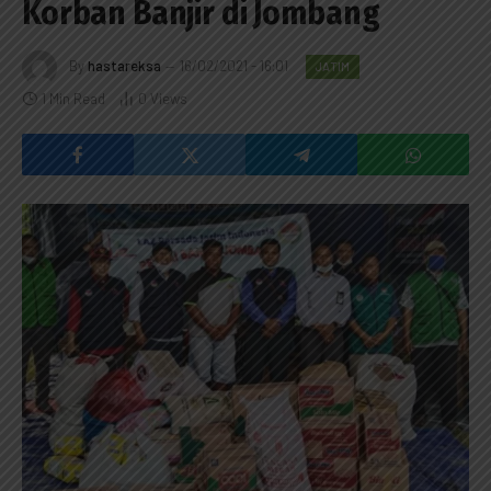
Korban Banjir di Jombang
By
hastareksa
16/02/2021 - 16:01
JATIM
1 Min Read
0
Views