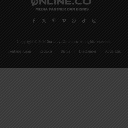
Facebook
X
Pinterest
Vimeo
WhatsApp
TikTok
Instagram
(Twitter)
Copyright © 2026
SurabayaOnline.co
. All rights reserved.
Tentang Kami
Redaksi
Bisnis
Disclaimer
Kode Etik