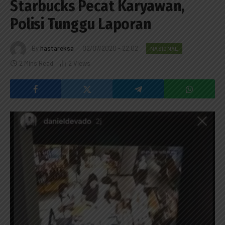
Starbucks Pecat Karyawan,
Polisi Tunggu Laporan
By
hastareksa
02/07/2020 - 22:02
NASIONAL
2 Mins Read
2
Views