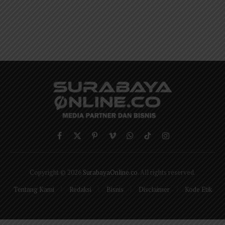
Facebook
X
Pinterest
Vimeo
WhatsApp
TikTok
Instagram
(Twitter)
Copyright © 2026
SurabayaOnline.co
. All rights reserved.
Tentang Kami
Redaksi
Bisnis
Disclaimer
Kode Etik