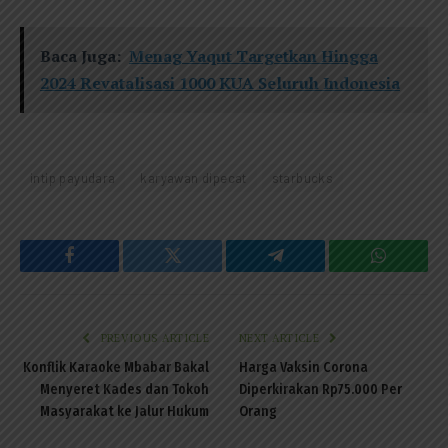
Baca Juga:
Menag Yaqut Targetkan Hingga
2024 Revatalisasi 1000 KUA Seluruh Indonesia
intip payudara
karyawan dipecat
starbucks
Facebook
Twitter
Telegram
WhatsAp
PREVIOUS ARTICLE
NEXT ARTICLE
Konflik Karaoke Mbabar Bakal
Harga Vaksin Corona
Menyeret Kades dan Tokoh
Diperkirakan Rp75.000 Per
Masyarakat ke Jalur Hukum
Orang