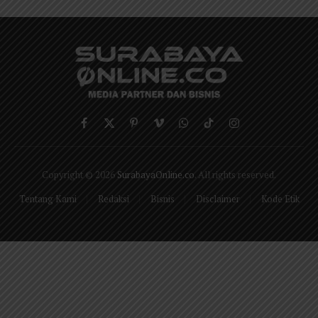
Facebook
X
Pinterest
Vimeo
WhatsApp
TikTok
Instagram
(Twitter)
Copyright © 2026
SurabayaOnline.co
. All rights reserved.
Tentang Kami
Redaksi
Bisnis
Disclaimer
Kode Etik