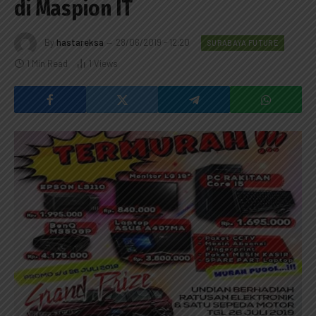
di Maspion IT
By
hastareksa
28/06/2019 - 12:20
SURABAYA FUTURE
1 Min Read
1
Views