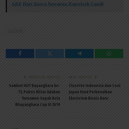
AKP Hari Siswo Suwarno Kapolsek Candi
juli 2019
Facebook
Twitter
Telegram
WhatsAp
PREVIOUS ARTICLE
NEXT ARTICLE
Sambut HUT Bayangkara ke-
Clozette Indonesia dan Cool
73, Polres Blitar Adakan
Japan Fund Perkenalkan
Turnamen Sepak Bola
Ekosistem Bisnis Baru
Bhayangkara Cup III 2019