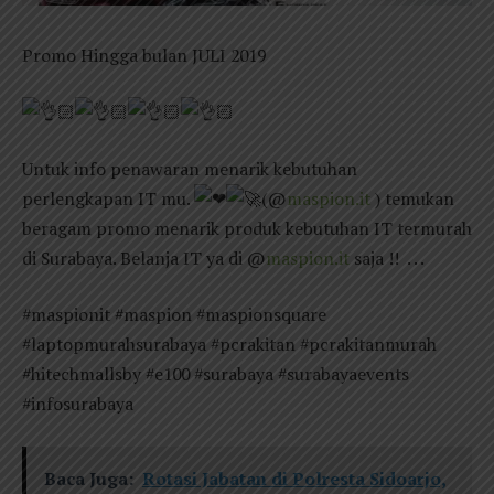
Promo Hingga bulan JULI 2019
🏻
🏻
🏻
🏻
Untuk info penawaran menarik kebutuhan
perlengkapan IT mu.
(@
maspion.it
) temukan
beragam promo menarik produk kebutuhan IT termurah
di Surabaya. Belanja IT ya di @
maspion.it
saja !! . . .
#maspionit #maspion #maspionsquare
#laptopmurahsurabaya #pcrakitan #pcrakitanmurah
#hitechmallsby #e100 #surabaya #surabayaevents
#infosurabaya
Baca Juga:
Rotasi Jabatan di Polresta Sidoarjo,