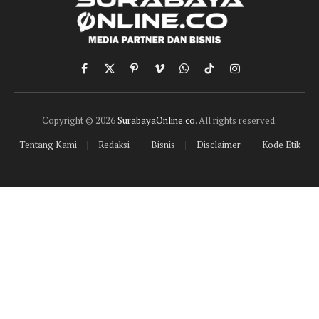
Facebook
X
Pinterest
Vimeo
WhatsApp
TikTok
Instagram
(Twitter)
Copyright © 2026
SurabayaOnline.co
. All rights reserved.
Tentang Kami
Redaksi
Bisnis
Disclaimer
Kode Etik