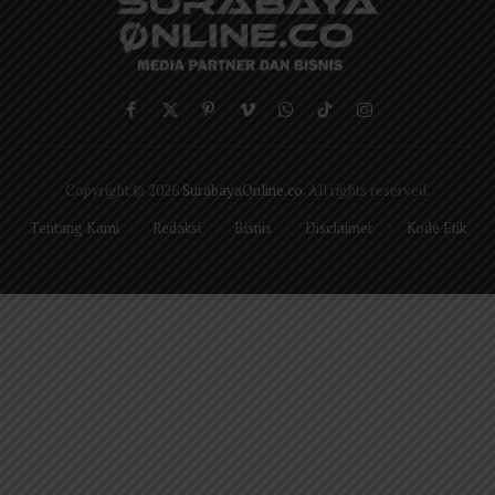
Facebook
X
Pinterest
Vimeo
WhatsApp
TikTok
Instagram
(Twitter)
Copyright © 2026
SurabayaOnline.co
. All rights reserved.
Tentang Kami
Redaksi
Bisnis
Disclaimer
Kode Etik