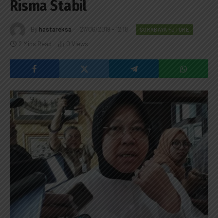
Risma Stabil
By
hastareksa
27/06/2019 - 12:18
SURABAYA FUTURE
2 Mins Read
0
Views