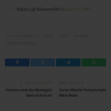
— Yohan (@YohanesSW1)
June 27, 2019
icu rsud dr soetomo
risma
stabil
surabaya
walikota surabaya
Facebook
Twitter
Telegram
WhatsAp
PREVIOUS ARTICLE
NEXT ARTICLE
Pemotor Jatuh dan Meninggal
Survei: Milenial Ternyata Ingin
Dunia di Kutisari
Nikah Muda