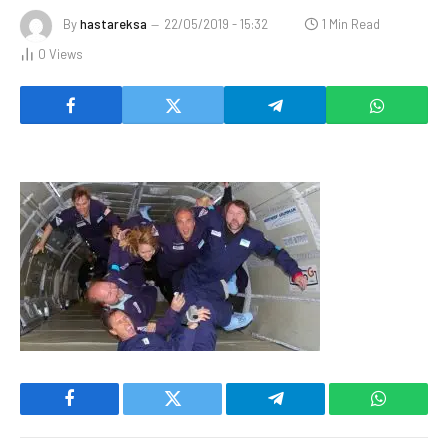
By
hastareksa
22/05/2019 - 15:32
1 Min Read
0
Views
Facebook
Twitter
Telegram
WhatsAp