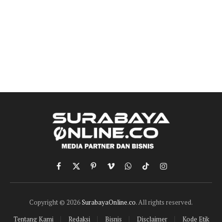
Facebook
X
Pinterest
Vimeo
WhatsApp
TikTok
Instagram
(Twitter)
Copyright © 2026
SurabayaOnline.co
. All rights reserved.
Tentang Kami
Redaksi
Bisnis
Disclaimer
Kode Etik