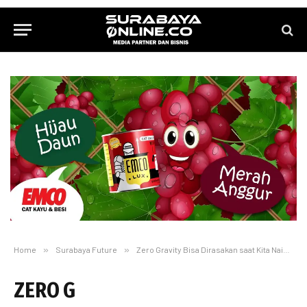
Home
»
Surabaya Future
»
Zero Gravity Bisa Dirasakan saat Kita Naik Roller Coaster
ZERO G