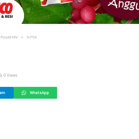
Positif HIV
»
14 PSK
0
Views
ram
WhatsApp