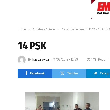
Home
»
Surabaya Future
»
Razia di Wonokromo 14 PSK Diciduk 8 
14 PSK
By
hastareksa
19/05/2019 - 12:59
1 Min Read
Facebook
Twitter
Teleg