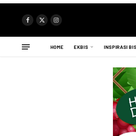
Facebook
X
Instagram
(Twitter)
HOME
EKBIS
INSPIRASI BI