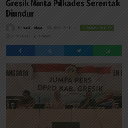
Gresik Minta Pilkades Serentak
Diundur
By
hastareksa
08/05/2019 - 17:51
SURABAYA FUTURE
3 Mins Read
1
Views