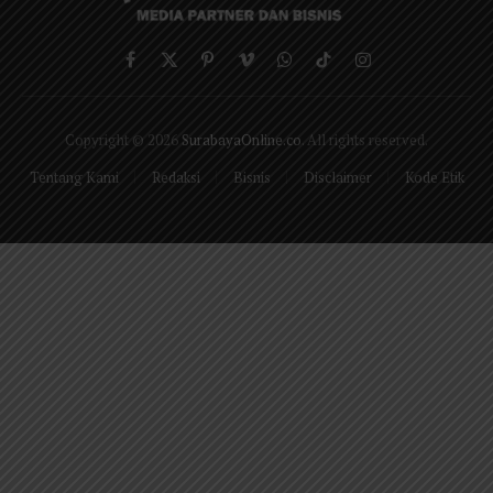
Facebook
X
Pinterest
Vimeo
WhatsApp
TikTok
Instagram
(Twitter)
Copyright © 2026
SurabayaOnline.co
. All rights reserved.
Tentang Kami
Redaksi
Bisnis
Disclaimer
Kode Etik