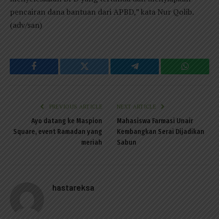
pencairan dana bantuan dari APBD,” kata Nur Qolib.
(adv/san)
Facebook
Twitter
Telegram
WhatsAp
PREVIOUS ARTICLE
NEXT ARTICLE
Ayo datang ke Maspion
Mahasiswa Farmasi Unair
Square, event Ramadan yang
Kembangkan Serai Dijadikan
meriah
Sabun
hastareksa