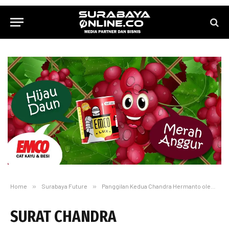
Home
»
Surabaya Future
»
Panggilan Kedua Chandra Hermanto oleh Satgas Saber Pungli Pusat Kemenko Polhukam
SURAT CHANDRA