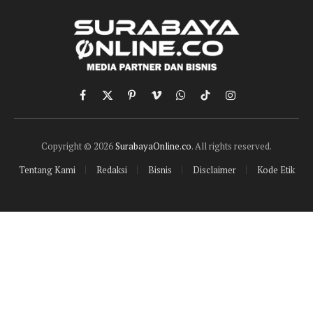
Facebook
X
Pinterest
Vimeo
WhatsApp
TikTok
Instagram
(Twitter)
Copyright © 2026
SurabayaOnline.co
. All rights reserved.
Tentang Kami
Redaksi
Bisnis
Disclaimer
Kode Etik