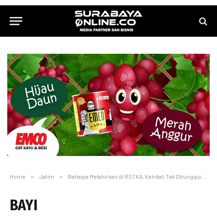
Home
»
Jatim
»
Bahagia Melahirkan di RSTKA, Kendati Tak Ditunggui Suami
BAYI