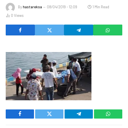
By
hastareksa
08/04/2019 - 12:09
1 Min Read
0
Views
Facebook
Twitter
Telegram
WhatsAp