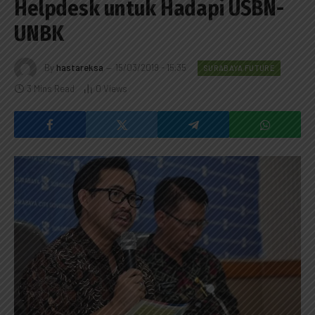
Helpdesk untuk Hadapi USBN-
UNBK
By
hastareksa
15/03/2019 - 15:35
SURABAYA FUTURE
3 Mins Read
0
Views