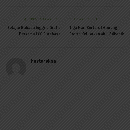
PREVIOUS ARTICLE
NEXT ARTICLE
Belajar Bahasa Inggris Gratis
Tiga Hari Berturut Gunung
Bersama ECC Surabaya
Bromo Keluarkan Abu Vulkanik
hastareksa