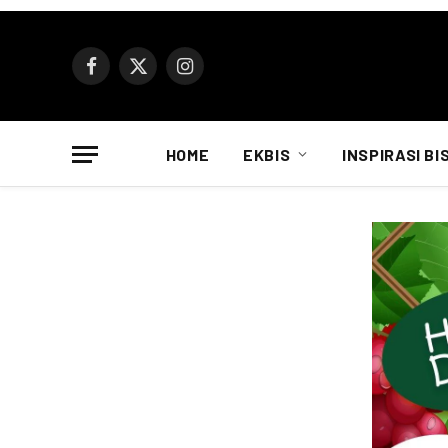
Facebook
X
Instagram
(Twitter)
HOME
EKBIS
INSPIRASI BI