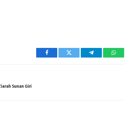
Facebook
Twitter
Telegram
WhatsAp
iarah Sunan Giri