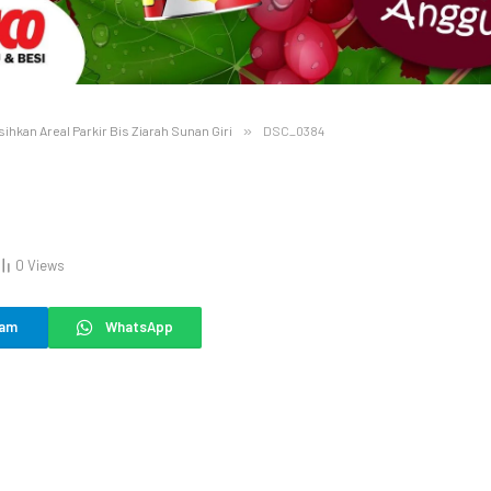
kan Areal Parkir Bis Ziarah Sunan Giri
»
DSC_0384
0
Views
ram
WhatsApp