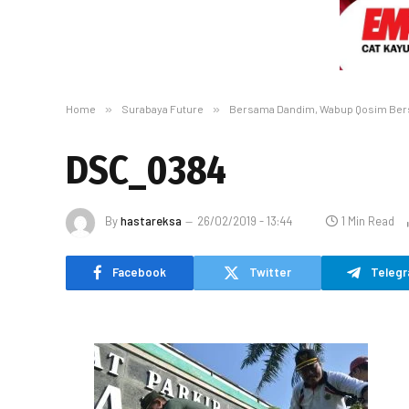
Home
»
Surabaya Future
»
Bersama Dandim, Wabup Qosim Bersih
DSC_0384
By
hastareksa
26/02/2019 - 13:44
1 Min Read
Facebook
Twitter
Teleg