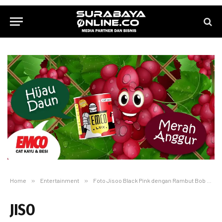
Home
»
Entertainment
»
Foto Jisoo Black Pink dengan Rambut Bob Pendek Hebohkan Fans
JISO