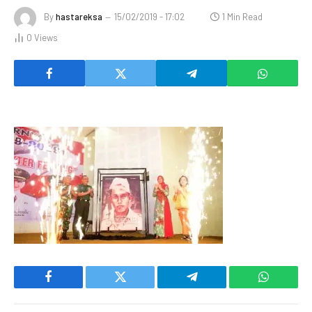
By
hastareksa
15/02/2019 - 17:02
1 Min Read
0
Views
Facebook
Twitter
Telegram
WhatsAp