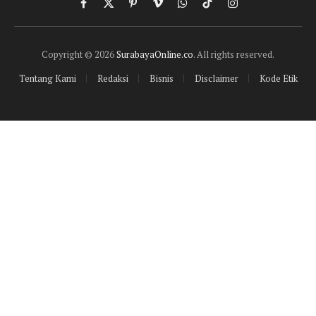
Facebook
X
Pinterest
Vimeo
WhatsApp
TikTok
Instagram
(Twitter)
Copyright © 2026
SurabayaOnline.co
. All rights reserved.
Tentang Kami
Redaksi
Bisnis
Disclaimer
Kode Etik