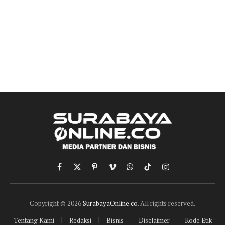
Facebook
X
Pinterest
Vimeo
WhatsApp
TikTok
Instagram
(Twitter)
Copyright © 2026
SurabayaOnline.co
. All rights reserved.
Tentang Kami
Redaksi
Bisnis
Disclaimer
Kode Etik