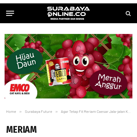
Home
»
Surabaya Future
»
Agar Tetap Fit Meriam Caesar Jala-jalan Keliling Kota
MERIAM