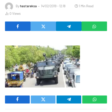
By
hastareksa
14/02/2019 - 12:18
1 Min Read
0
Views
Facebook
Twitter
Telegram
WhatsAp