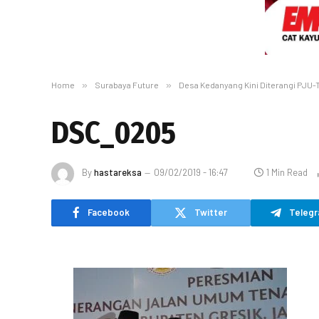
Home
»
Surabaya Future
»
Desa Kedanyang Kini Diterangi PJU-
DSC_0205
By
hastareksa
09/02/2019 - 16:47
1 Min Read
Facebook
Twitter
Teleg