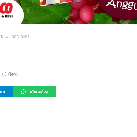
TS
»
DSC_0205
0
Views
ram
WhatsApp