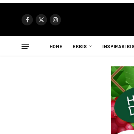
Facebook
X
Instagram
(Twitter)
HOME
EKBIS
INSPIRASI BI