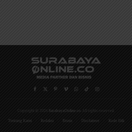
Facebook
X
Pinterest
Vimeo
WhatsApp
TikTok
Instagram
(Twitter)
Copyright © 2026
SurabayaOnline.co
. All rights reserved.
Tentang Kami
Redaksi
Bisnis
Disclaimer
Kode Etik