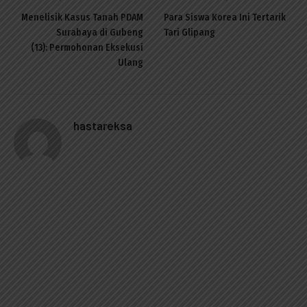
Menelisik Kasus Tanah PDAM
Para Siswa Korea Ini Tertarik
Surabaya di Gubeng
Tari Glipang
(13): Permohonan Eksekusi
Ulang
hastareksa