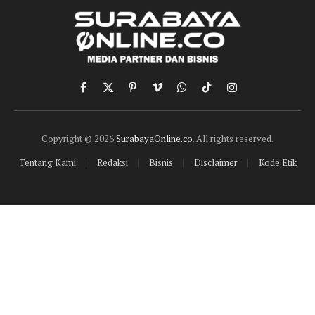
Facebook
X
Pinterest
Vimeo
WhatsApp
TikTok
Instagram
(Twitter)
Copyright © 2026
SurabayaOnline.co
. All rights reserved.
Tentang Kami
Redaksi
Bisnis
Disclaimer
Kode Etik