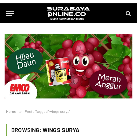
Home
»
Posts Tagged "wings surya"
BROWSING:
WINGS SURYA