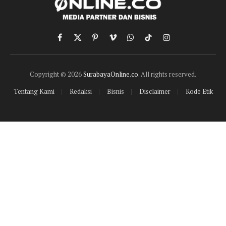
Facebook
X
Pinterest
Vimeo
WhatsApp
TikTok
Instagram
(Twitter)
Copyright © 2026
SurabayaOnline.co
. All rights reserved.
Tentang Kami
Redaksi
Bisnis
Disclaimer
Kode Etik