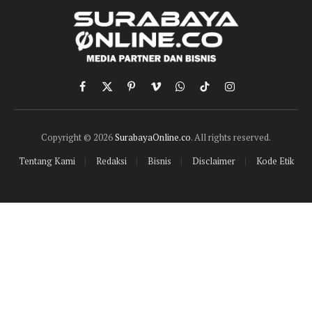
Facebook
X
Pinterest
Vimeo
WhatsApp
TikTok
Instagram
(Twitter)
Copyright © 2026
SurabayaOnline.co
. All rights reserved.
Tentang Kami
Redaksi
Bisnis
Disclaimer
Kode Etik