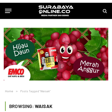
Home
»
Posts Tagged "Waisak"
BROWSING:
WAISAK