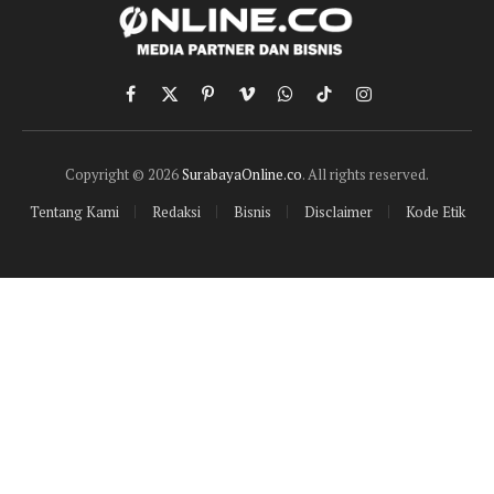
Facebook
X
Pinterest
Vimeo
WhatsApp
TikTok
Instagram
(Twitter)
Copyright © 2026
SurabayaOnline.co
. All rights reserved.
Tentang Kami
Redaksi
Bisnis
Disclaimer
Kode Etik