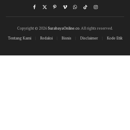
Facebook
X
Pinterest
Vimeo
WhatsApp
TikTok
Instagram
(Twitter)
Copyright © 2026
SurabayaOnline.co
. All rights reserved.
Tentang Kami
Redaksi
Bisnis
Disclaimer
Kode Etik