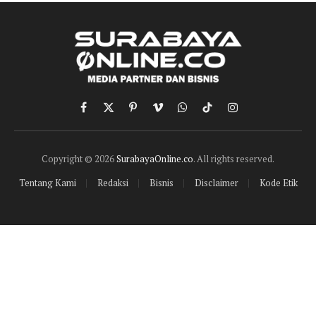
Facebook
X
Pinterest
Vimeo
WhatsApp
TikTok
Instagram
(Twitter)
Copyright © 2026
SurabayaOnline.co
. All rights reserved.
Tentang Kami
Redaksi
Bisnis
Disclaimer
Kode Etik