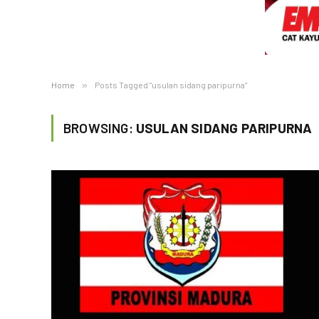
Home
»
Posts Tagged "usulan sidang paripurna"
BROWSING:
USULAN SIDANG PARIPURNA