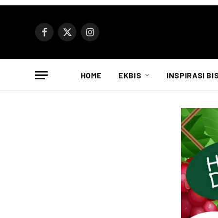
Facebook
X
Instagram
(Twitter)
HOME
EKBIS
INSPIRASI BI