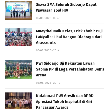
Siswa SMA Seluruh Sidoarjo Dapat
Wawasan soal HIV
06/08/2026 - 05:49
Muaythai Naik Kelas, Erick Thohir Puji
LaNyalla: Lihai Bangun Olahraga dari
Grassroots
05/08/2026 - 20:41
PWI Sidoarjo Uji Kekuatan Lawan
Sapma PP di Laga Persahabatan Ben’s
Arena
05/08/2026 - 20:10
Kolaborasi PWI Gresik dan DPRD,
Apresiasi Tokoh Inspiratif di Giri
Pancasuar Awards