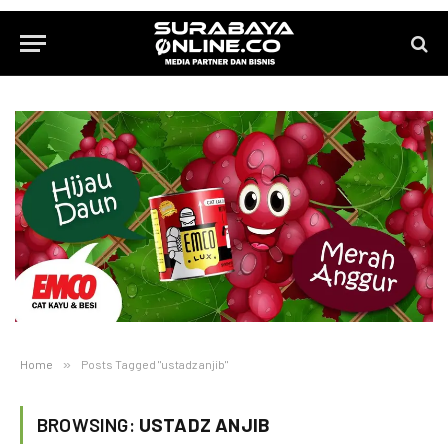
Home
»
Posts Tagged "ustadz anjib"
BROWSING:
USTADZ ANJIB