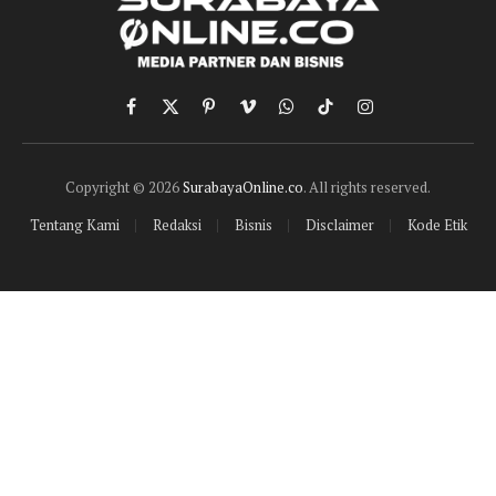
Facebook
X
Pinterest
Vimeo
WhatsApp
TikTok
Instagram
(Twitter)
Copyright © 2026
SurabayaOnline.co
. All rights reserved.
Tentang Kami
Redaksi
Bisnis
Disclaimer
Kode Etik