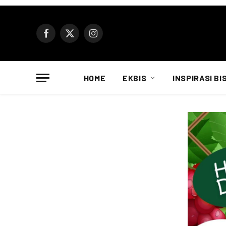
Facebook
X
Instagram
(Twitter)
HOME
EKBIS
INSPIRASI BI