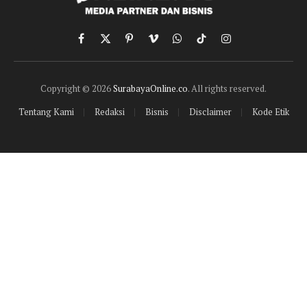
Facebook
X
Pinterest
Vimeo
WhatsApp
TikTok
Instagram
(Twitter)
Copyright © 2026
SurabayaOnline.co
. All rights reserved.
Tentang Kami
Redaksi
Bisnis
Disclaimer
Kode Etik