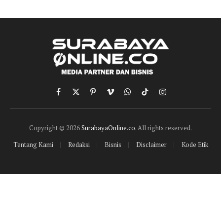
Facebook
X
Pinterest
Vimeo
WhatsApp
TikTok
Instagram
(Twitter)
Copyright © 2026
SurabayaOnline.co
. All rights reserved.
Tentang Kami
Redaksi
Bisnis
Disclaimer
Kode Etik