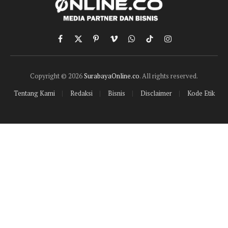
Facebook
X
Pinterest
Vimeo
WhatsApp
TikTok
Instagram
(Twitter)
Copyright © 2026
SurabayaOnline.co
. All rights reserved.
Tentang Kami
Redaksi
Bisnis
Disclaimer
Kode Etik