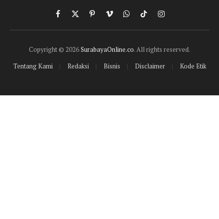
Facebook
X
Pinterest
Vimeo
WhatsApp
TikTok
Instagram
(Twitter)
Copyright © 2026
SurabayaOnline.co
. All rights reserved.
Tentang Kami
Redaksi
Bisnis
Disclaimer
Kode Etik