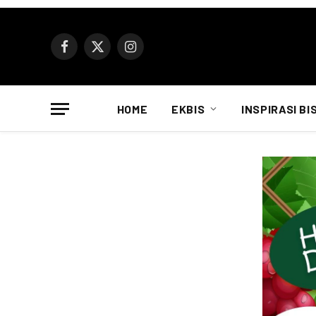
Facebook
X
Instagram
(Twitter)
HOME
EKBIS
INSPIRASI BI