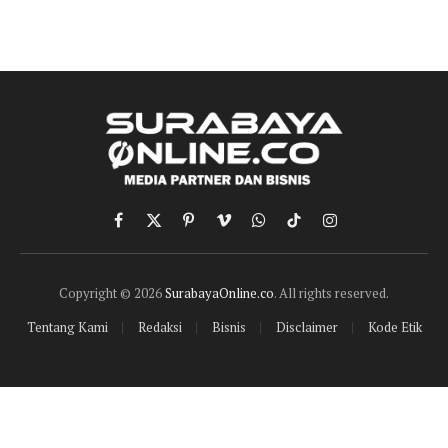
Facebook
X
Pinterest
Vimeo
WhatsApp
TikTok
Instagram
(Twitter)
Copyright © 2026
SurabayaOnline.co
. All rights reserved.
Tentang Kami
Redaksi
Bisnis
Disclaimer
Kode Etik