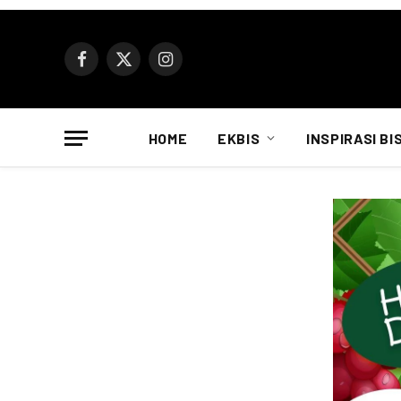
Facebook
X
Instagram
(Twitter)
HOME
EKBIS
INSPIRASI BI