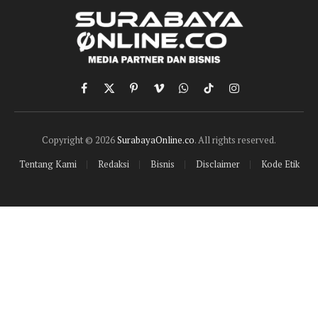
Facebook
X
Pinterest
Vimeo
WhatsApp
TikTok
Instagram
(Twitter)
Copyright © 2026
SurabayaOnline.co
. All rights reserved.
Tentang Kami
Redaksi
Bisnis
Disclaimer
Kode Etik