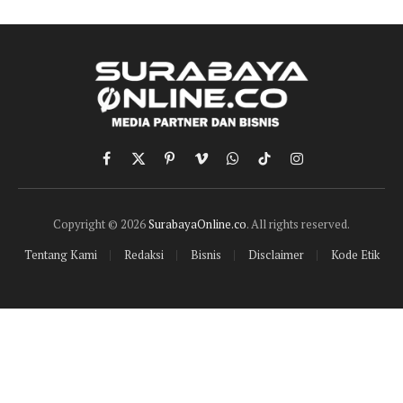
Facebook
X
Pinterest
Vimeo
WhatsApp
TikTok
Instagram
(Twitter)
Copyright © 2026
SurabayaOnline.co
. All rights reserved.
Tentang Kami
Redaksi
Bisnis
Disclaimer
Kode Etik