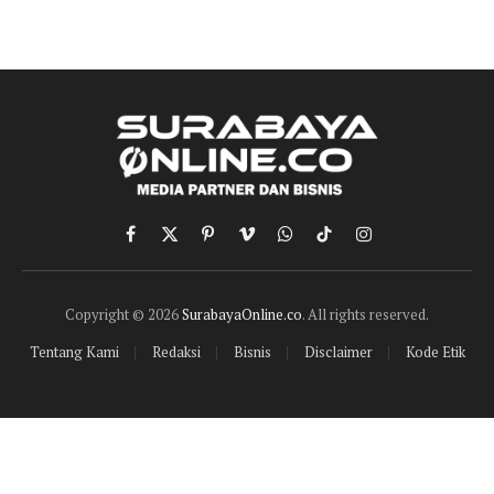
Facebook
X
Pinterest
Vimeo
WhatsApp
TikTok
Instagram
(Twitter)
Copyright © 2026
SurabayaOnline.co
. All rights reserved.
Tentang Kami
Redaksi
Bisnis
Disclaimer
Kode Etik