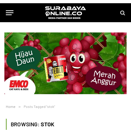
Home
»
Posts Tagged "stok"
BROWSING:
STOK