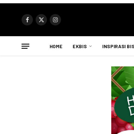
Facebook
X
Instagram
(Twitter)
HOME
EKBIS
INSPIRASI BI