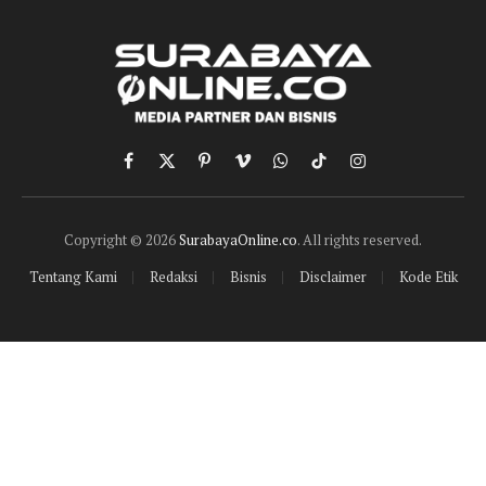
Facebook
X
Pinterest
Vimeo
WhatsApp
TikTok
Instagram
(Twitter)
Copyright © 2026
SurabayaOnline.co
. All rights reserved.
Tentang Kami
Redaksi
Bisnis
Disclaimer
Kode Etik