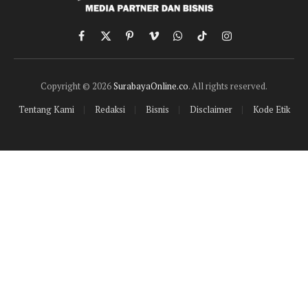
Facebook
X
Pinterest
Vimeo
WhatsApp
TikTok
Instagram
(Twitter)
Copyright © 2026
SurabayaOnline.co
. All rights reserved.
Tentang Kami
Redaksi
Bisnis
Disclaimer
Kode Etik