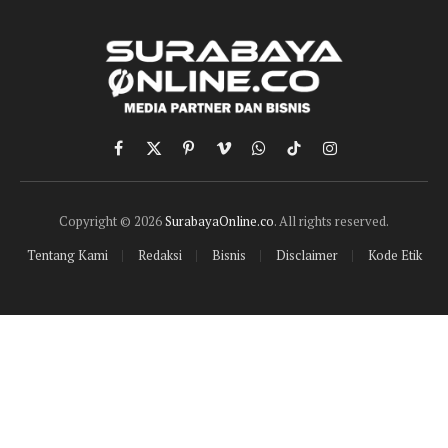
Facebook
X
Pinterest
Vimeo
WhatsApp
TikTok
Instagram
(Twitter)
Copyright © 2026
SurabayaOnline.co
. All rights reserved.
Tentang Kami
Redaksi
Bisnis
Disclaimer
Kode Etik