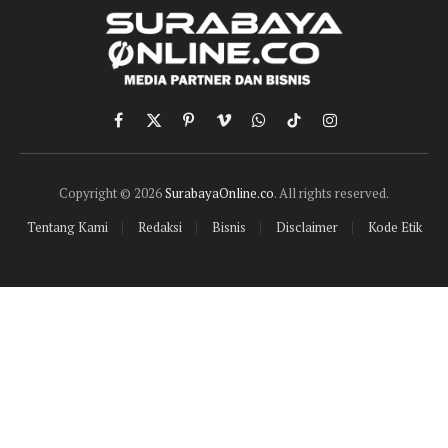
Facebook
X
Pinterest
Vimeo
WhatsApp
TikTok
Instagram
(Twitter)
Copyright © 2026
SurabayaOnline.co
. All rights reserved.
Tentang Kami
Redaksi
Bisnis
Disclaimer
Kode Etik