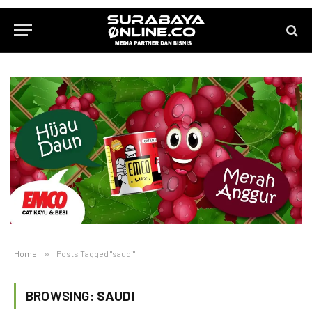
Home
»
Posts Tagged "saudi"
BROWSING:
SAUDI