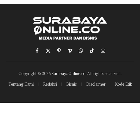
Facebook
X
Pinterest
Vimeo
WhatsApp
TikTok
Instagram
(Twitter)
Copyright © 2026
SurabayaOnline.co
. All rights reserved.
Tentang Kami
Redaksi
Bisnis
Disclaimer
Kode Etik