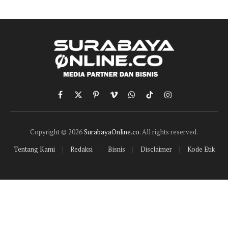
Facebook
X
Pinterest
Vimeo
WhatsApp
TikTok
Instagram
(Twitter)
Copyright © 2026
SurabayaOnline.co
. All rights reserved.
Tentang Kami
Redaksi
Bisnis
Disclaimer
Kode Etik