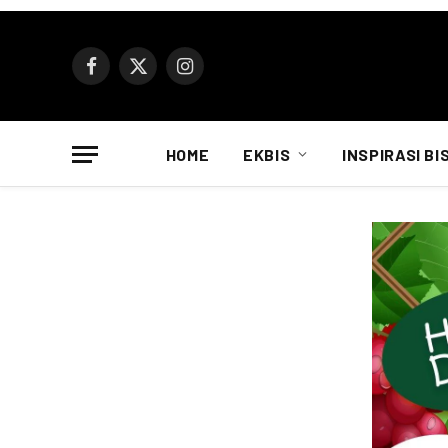
Facebook
X
Instagram
(Twitter)
HOME
EKBIS
INSPIRASI BI