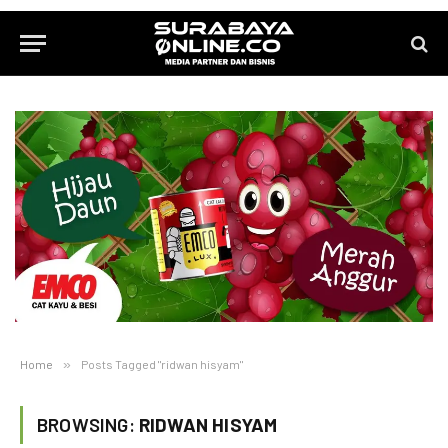
Home
»
Posts Tagged "ridwan hisyam"
BROWSING:
RIDWAN HISYAM