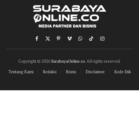
Facebook
X
Pinterest
Vimeo
WhatsApp
TikTok
Instagram
(Twitter)
Copyright © 2026
SurabayaOnline.co
. All rights reserved.
Tentang Kami
Redaksi
Bisnis
Disclaimer
Kode Etik