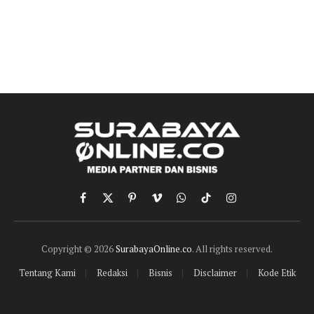
Facebook
X
Pinterest
Vimeo
WhatsApp
TikTok
Instagram
(Twitter)
Copyright © 2026
SurabayaOnline.co
. All rights reserved.
Tentang Kami
Redaksi
Bisnis
Disclaimer
Kode Etik