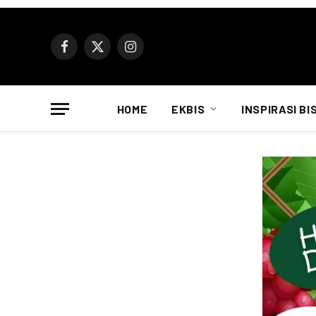
Facebook
X
Instagram
(Twitter)
HOME
EKBIS
INSPIRASI BI