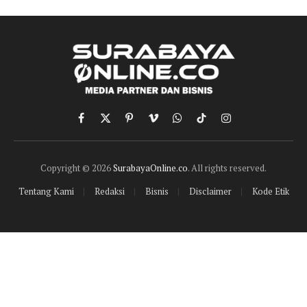
Facebook
X
Pinterest
Vimeo
WhatsApp
TikTok
Instagram
(Twitter)
Copyright © 2026
SurabayaOnline.co
. All rights reserved.
Tentang Kami
Redaksi
Bisnis
Disclaimer
Kode Etik